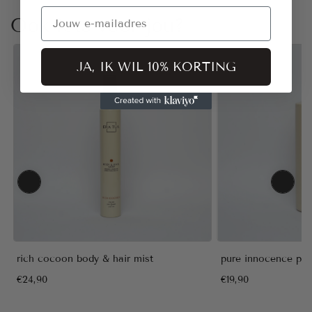
Email
Ook iets voor jou?
JA, IK WIL 10% KORTING
rich cocoon body & hair mist
pure innocence pu
€24,90
€19,90