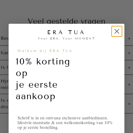
Veel gestelde vragen
ERA TUA
Bevat de formule parabenen of siliconen?
Your ERA, Your MOMENT
Welkom bij ERA TUA
Kan ik deze shower cream dagelijks gebruiken?
10% korting
Is het product vegan en dierproefvrij?
op
Hydrateert deze shower cream mijn huid echt, of
je eerste
reinigt hij alleen?
aankoop
Is deze shower cream geschikt voor de gevoelige of
droge huid?
Meer vragen?
Stuur ons een berichtje.
Schrijf je in en ontvang exclusieve aanbiedingen,
lifestyle-inspiratie & een welkomstkorting van 10%
op je eerste bestelling.