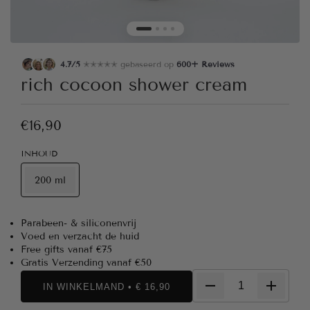
4.7/5
✭✭✭✭✭ gebaseerd op
600+ Reviews
rich cocoon shower cream
€16,90
INHOUD
200 ml
Parabeen- & siliconenvrij
Voed en verzacht de huid
Free gifts vanaf €75
Gratis Verzending vanaf €50
IN WINKELMAND • € 16,90