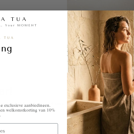
RA TUA
A, Your MOMENT
A TUA
ing
e
ar!
 ons beleid? Aarzel dan niet om contact met ons op te nemen.
ang exclusieve aanbiedingen,
& een welkomstkorting van 10%
.