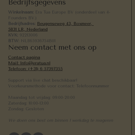
Bedrijfsgegevens
Winkelnaam:
Era Tua Europe BV (onderdeel van 4-
Founders BV.)
Bedrijfsadres:
Beugenseweg 43, Boxmeer,
5831 LR, Nederland
KVK:
92213006
BTW:
NL865936754B01
Neem contact met ons op
Contact pagina
Mail: Info@eratua.nl
Telefoon: (+31) 6 57397355
Support via live chat beschikbaar!
Voorkeursmethode voor contact: Telefoonnummer
Maandag tot vrijdag: 09:00-20:00
Zaterdag: 10:00-13:00
Zondag: Gesloten
We doen ons best om binnen 1 werkdag te reageren