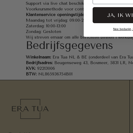
Support via live chat beschikbaar!
Voorkeursmethode voor contact
:
Telefoonnummer
JA, IK W
Klantenservice openingstijden
Maandag tot vrijdag: 09:00-20:00
Zaterdag: 10:00-13:00
Nee bedankt, ik
Zondag: Gesloten
Wij streven ernaar om alle berichten binnen 1 werkd
Bedrijfsgegevens
Winkelnaam:
Era Tua NL & BE (onderdeel van Era Tu
Bedrijfsadres:
Beugenseweg 43, Boxmeer,
5831 LR
, N
KVK:
92213006
BTW:
NL865936754B01