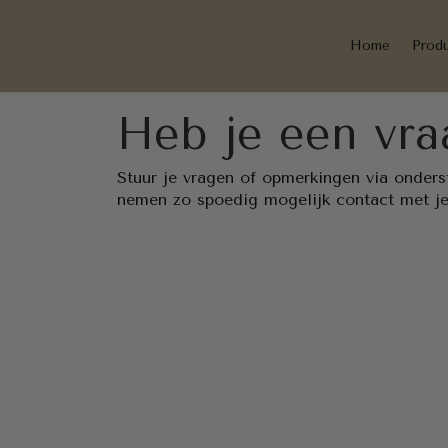
a
Home
Prod
a
t
Heb je een vra
k
e
Stuur je vragen of opmerkingen via onderst
nemen zo spoedig mogelijk contact met je