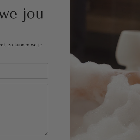
we jou
zet, zo kunnen we je