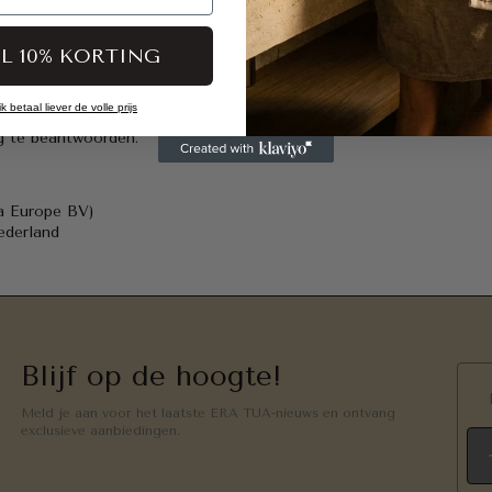
IL 10% KORTING
 betaal liever de volle prijs
ag te beantwoorden.
a Europe BV)
ederland
Blijf op de hoogte!
Meld je aan voor het laatste ERA TUA-nieuws en ontvang
exclusieve aanbiedingen.