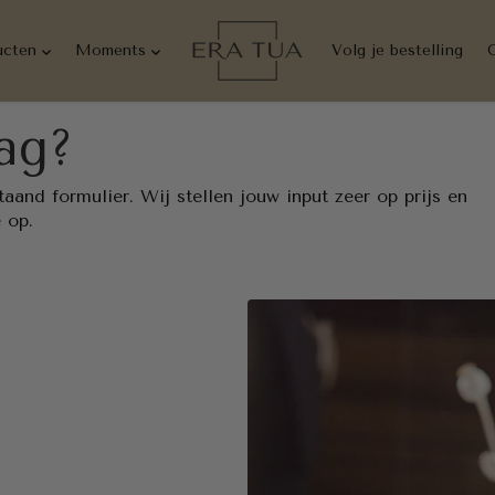
ucten
Moments
Volg je bestelling
ag?
aand formulier. Wij stellen jouw input zeer op prijs en
 op.