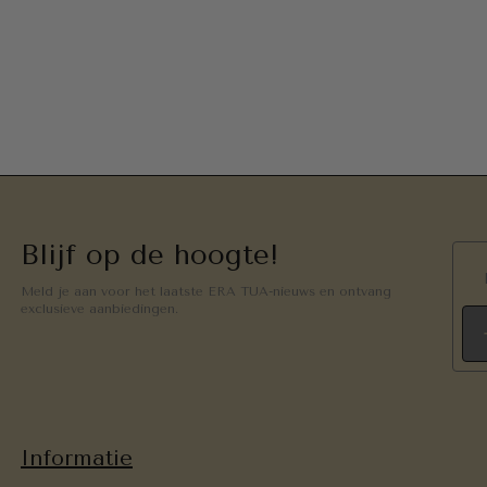
Blijf op de hoogte!
Meld je aan voor het laatste ERA TUA-nieuws en ontvang
exclusieve aanbiedingen.
Informatie