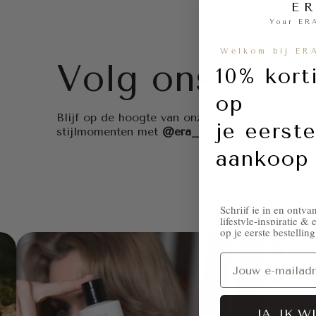
E
Your ER
Welkom bij ER
Volg ons op
I
10% kort
op
Blijf op de hoogte van onze nieuwste producten,
je eerst
stijlmomenten met
@era_tua_official
en wie w
aankoop
Schrijf je in en ontv
lifestyle-inspiratie 
op je eerste bestelling
Email
JA, IK W