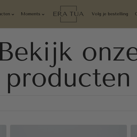
ucten
Moments
Volg je bestelling
Bekijk onz
producten