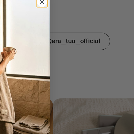
@era_tua_official
 ons in jouw