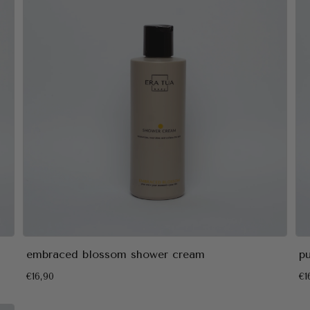
embraced blossom shower cream
p
€16,90
€1