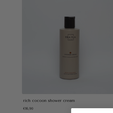
rich cocoon shower cream
€16,90