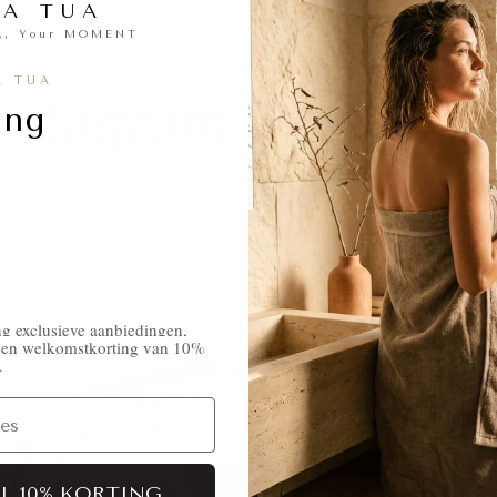
RA TUA
A, Your MOMENT
A TUA
nstagram
ing
 lifestyle inspiratie & exclusieve behind-the-scenes! Tag
e
eet delen we jouw post! 📸💫
ang exclusieve aanbiedingen,
& een welkomstkorting van 10%
.
IL 10% KORTING