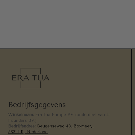
Bedrijfsgegevens
Winkelnaam:
Era Tua Europe BV (onderdeel van 4-
Founders BV.)
Bedrijfsadres:
Beugenseweg 43, Boxmeer,
5831 LR, Nederland