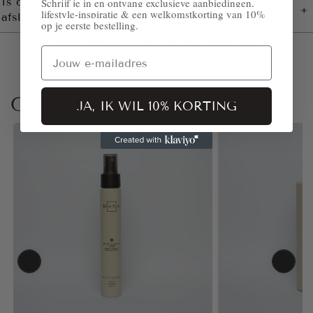
Is deze verpakking praktisch in gebruik en goed
Schrijf je in en ontvang exclusieve aanbiedingen,
lifestyle-inspiratie & een welkomstkorting van 10%
afsluitbaar?
op je eerste bestelling.
Meer vragen?
Stuur ons een berichtje.
Email
Ook iets voor jou?
JA, IK WIL 10% KORTING