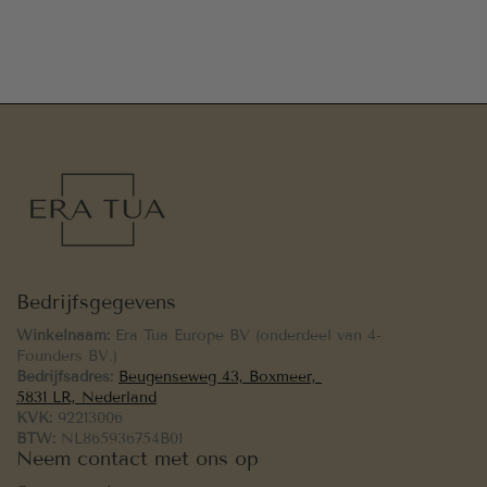
Bedrijfsgegevens
Winkelnaam:
Era Tua Europe BV (onderdeel van 4-
Founders BV.)
Bedrijfsadres:
Beugenseweg 43, Boxmeer,
5831 LR, Nederland
KVK:
92213006
BTW:
NL865936754B01
Neem contact met ons op