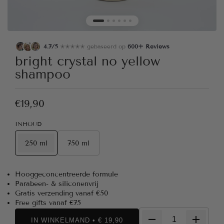
4.7/5
✭✭✭✭✭ gebaseerd op
600+ Reviews
bright crystal no yellow
shampoo
€19,90
INHOUD
250 ml
750 ml
Hooggeconcentreerde formule
Parabeen- & siliconenvrij
Gratis verzending vanaf €50
Free gifts vanaf €75
IN WINKELMAND • € 19,90